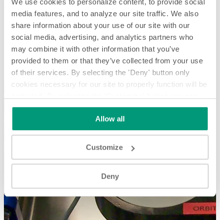
We use cookies to personalize content, to provide social
media features, and to analyze our site traffic. We also
share information about your use of our site with our
social media, advertising, and analytics partners who
may combine it with other information that you’ve
provided to them or that they’ve collected from your use
of their services. By selecting the 'Deny' button only
cookies necessary for our site to properly function will be
activated. By selecting the 'Customize' button you can
choose the individual categories of cookies you want to
Allow all
activate.
Read the complete cookie policy.
Customize
Deny