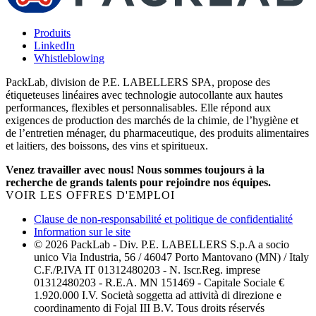
Produits
LinkedIn
Whistleblowing
PackLab, division de P.E. LABELLERS SPA, propose des
étiqueteuses linéaires avec technologie autocollante aux hautes
performances, flexibles et personnalisables. Elle répond aux
exigences de production des marchés de la chimie, de l’hygiène et
de l’entretien ménager, du pharmaceutique, des produits alimentaires
et laitiers, des boissons, des vins et spiritueux.
Venez travailler avec nous! Nous sommes toujours à la
recherche de grands talents pour rejoindre nos équipes.
VOIR LES OFFRES D'EMPLOI
Clause de non-responsabilité et politique de confidentialité
Information sur le site
© 2026 PackLab - Div. P.E. LABELLERS S.p.A a socio
unico Via Industria, 56 / 46047 Porto Mantovano (MN) / Italy
C.F./P.IVA IT 01312480203 - N. Iscr.Reg. imprese
01312480203 - R.E.A. MN 151469 - Capitale Sociale €
1.920.000 I.V. Società soggetta ad attività di direzione e
coordinamento di Fojal III B.V. Tous droits réservés