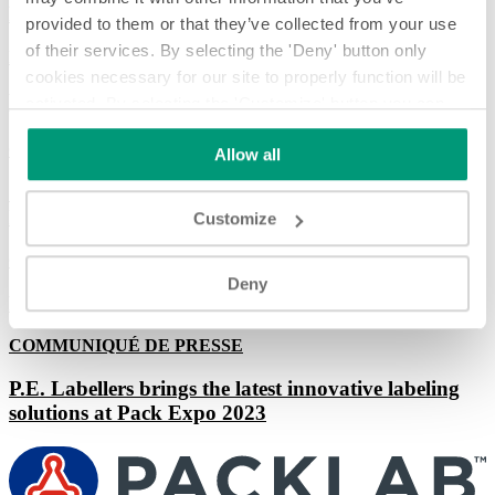
PLAST PRINT PACK WEST AFRICA
provided to them or that they’ve collected from your use
of their services. By selecting the 'Deny' button only
Rejoignez-nous
8 oct. 2026
-
10 oct. 2026
cookies necessary for our site to properly function will be
Les dernières nouvelles
activated. By selecting the 'Customize' button you can
choose the individual categories of cookies you want to
COMMUNIQUÉ DE PRESSE
Allow all
activate.
Read the complete cookie policy.
SKYLINE WINNER OF THE CIBUSTEC 2023
INNOVATION AWARD
Customize
COMMUNIQUÉ DE PRESSE
Deny
P.E. Labellers at CIBUS TEC 2023
COMMUNIQUÉ DE PRESSE
P.E. Labellers brings the latest innovative labeling
solutions at Pack Expo 2023