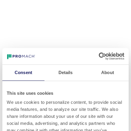
SALONS ET ÉVÉNEMENTS À VENIR
SALON
Consent
Details
About
SIEMA MAROC
Rejoignez-nous
15 sept. 2026
-
17 sept. 2026
This site uses cookies
SALON
We use cookies to personalize content, to provide social
PPMA
media features, and to analyze our site traffic. We also
share information about your use of our site with our
Rejoignez-nous
22 sept. 2026
-
24 sept. 2026
SALON
social media, advertising, and analytics partners who
may combine it with other information that you’ve