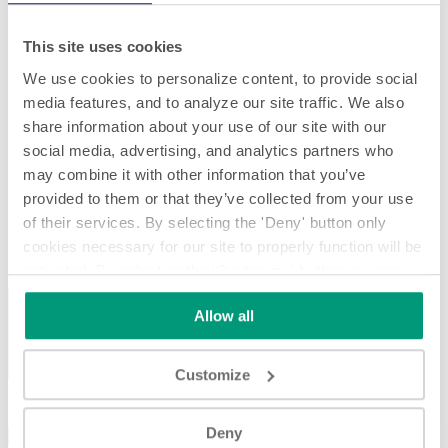
This site uses cookies
We use cookies to personalize content, to provide social
media features, and to analyze our site traffic. We also
share information about your use of our site with our
social media, advertising, and analytics partners who
may combine it with other information that you’ve
provided to them or that they’ve collected from your use
of their services. By selecting the 'Deny' button only
cookies necessary for our site to properly function will be
activated. By selecting the 'Customize' button you can
choose the individual categories of cookies you want to
Precedente
Attuale
Allow all
activate.
Read the complete cookie policy.
Customize
Deny
Specifiche
Download